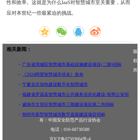
性和效率。这就是为什么IaaS对智慧城市至关重要，从而
应对本世纪一些最紧迫的挑战。
相关新闻：
版
权
广东省清城区智慧城市基础设施建设项目(二期)招标
所
《2024阿盟智慧城市排名》发布
宁夏吴忠加快建设数字化智慧城市
福建省罗源县智慧城市公共服务信息化建设-智慧公安招
标
威海市文登区智慧城市三期建设项目第二包招标
朔州市新型智慧城市数字底座建设项目招标
有：中国安全防范产品行业协会
电话：010-68730588
京ICP备07503664号-4