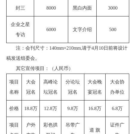
封三
8000
黑白内面
3000
企业之星
6000
文字介绍
500
专访
注：会刊尺寸：140mm×210mm,请于4月10日前将设计
稿发送组委会。
其它宣传项目：（人民币）
项目
大会
高峰论
分论坛
大会晚
大会协
名称
冠名
坛冠名
冠名
宴冠名
办单位
价格
18.8
万
12.8
万
9.8
万
16.8
万
6.8
万
项目
户外
彩色拱
吊带广
证件广
道 旗