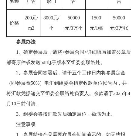
名称
广告
形门
告
告
200
元
/
8000
元
/
50000
1500
50000
价格
m2
个
元
/3
万个
元
/1
幅
元
/3
万张
参展办法
1、确定参展后，请将<参展合同>详细填写加盖公章后
邮寄原件或发送pdf电子版本至组委会联络处。
2、参展合同签署后，请于五个工作日内将参展定金
（即参展费50%）电汇到组委会指定收款单位帐号内，并
将汇款凭据递交至组委会联络处负责人。余款请于2025年4
月10日前付清。
3、组委会将按汇款先后确定展位，额满为止。
注意事项
1、参展特殊产品需要在展会期间演示的，如
无线报