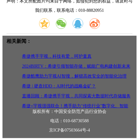
声明：本文所配图片均来自于网络，如侵犯到您的权益，请及时与
我们联系，联系电话：010-88820951
相关新闻：
希捷携手宇视，科技有爱，呵护童真
2024BIRTV：希捷引领智能存储，赋能广电构建创新未来
希捷酷鹰助力宇视AI智搜，解锁高效安全的智能化治理
希捷 | 硬盘HDD：AI时代的战略金矿？
直播回顾：希捷携手宇视，共同探索大数据时代存储服务
的变革与创
希捷×宇视强强联合！携手助力“传统行业”数字化、智能
版权所有：中国安全防范产品行业协会
化转型突
电话：010-68730588
京ICP备07503664号-4