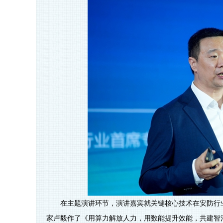
在主题演讲环节，演讲嘉宾就关键核心技术在安防行业
家卢毅作了《用算力解放人力，用数能提升效能，共建智