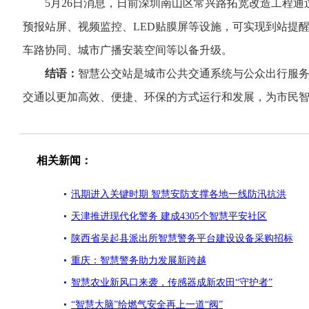
5月26日消息，日前深圳南山区常兴路拓宽改造工程通过
预报站屏、视频监控、LED贴膜屏等设施，可实现到站提醒
车路协同、城市广播安装空间等以备升级。
结语：
智慧公交站是城市公共交通系统与公众出行服
交通以更加高效、便捷、环保的方式运行和发展，为市民
相关新闻：
汛期进入关键时期 智慧安防支撑各地一线防汛抗洪
天津推进现代化警务 建成4305个智慧平安社区
陕西省吴起县派出所智慧警务平台建设设备采购招标
重庆：智慧警务助力发展新跨越
智慧农业新风口来袭，传感器成新农田“守护者”
“智慧大脑”给燃气安全再上一道“阀”