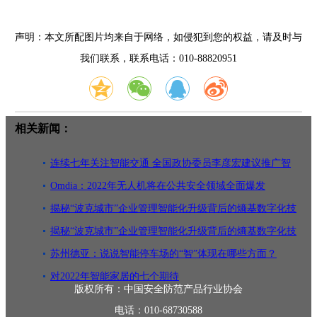
声明：本文所配图片均来自于网络，如侵犯到您的权益，请及时与
我们联系，联系电话：010-88820951
相关新闻：
连续七年关注智能交通 全国政协委员李彦宏建议推广智
能交通运营
Omdia：2022年无人机将在公共安全领域全面爆发
揭秘“波克城市”企业管理智能化升级背后的熵基数字化技
术
揭秘“波克城市”企业管理智能化升级背后的熵基数字化技
术
苏州德亚：说说智能停车场的“智”体现在哪些方面？
对2022年智能家居的七个期待
版权所有：中国安全防范产品行业协会
电话：010-68730588