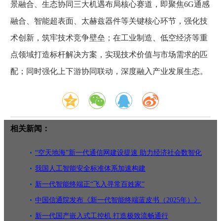
景融合、生态协同三大机遇布局核心赛道，即聚焦6G通感
融合、智能超表面、太赫兹器件等关键核心环节，强化技
术创新，筑牢技术竞争壁垒；在工业制造、低空经济等重
点领域打造标杆解决方案，实现技术价值与市场需求的匹
配；同时强化上下游协同联动，深度融入产业发展生态。
相关新闻：
“空天地海”新一代通信网建设提速 助力经济社会数智化
转型
我国人工智能安全标准体系加速构建
新一代智能终端正“飞入寻常百姓家”
中国信通院发布《新一代智能终端蓝皮书（2025年）》
新一代国产嵌入式工控机 打造极致流畅通行