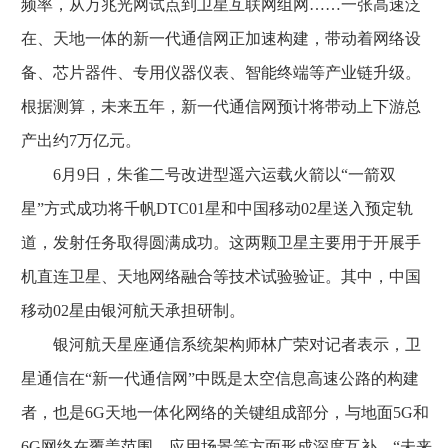
频率，从万兆光网试点到卫星互联网组网……一张高速泛
在、天地一体的新一代通信网正加速构建，带动着网络设
备、芯片器件、专用仪器仪表、智能终端等产业链升级。
根据测算，未来五年，新一代通信网预计将带动上下游总
产出约7万亿元。
6月9日，朱雀二号改进型遥六运载火箭以“一箭双
星”方式成功将千帆DTC01星和中国移动02星送入预定轨
道，发射任务取得圆满成功。这两颗卫星主要用于开展手
机直连卫星、天地网络融合等技术试验验证。其中，中国
移动02星由银河航天承担研制。
银河航天星座通信系统架构师林广荣对记者表示，卫
星通信在“新一代通信网”中既是太空信息高速公路的构建
者，也是6G天地一体化网络的关键组成部分，与地面5G和
6G网络在覆盖范围、应用场景等方面形成深度互补。“未来