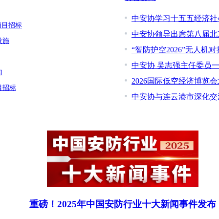
中安协学习十五五经济社
项目招标
中安协领导出席第八届北
设施
“智防护空2026”无人机
中安协 吴志强主任委员
知
2026国际低空经济博览
目招标
中安协与连云港市深化交
重磅！2025年中国安防行业十大新闻事件发布