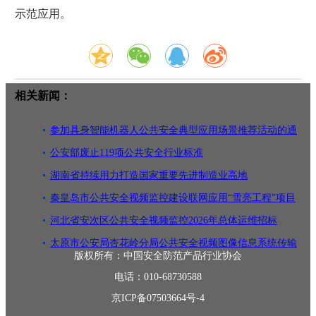
示范应用。
相关新闻：
参加具身智能机器人公共安全典型应用场景推荐活动的通
知
公安部废止119项公共安全行业标准
湖南省持续用力打造国家重要先进制造业高地
秦皇岛市公共安全视频监控建设联网应用“雪亮工程”项目
运营服务
河北省安次区公共安全视频监控2026年总体运维招标
太原市公安局杏花岭分局公共安全视频图像信息系统传输
版权所有：中国安全防范产品行业协会
线路租赁项
电话：010-68730588
京ICP备07503664号-4