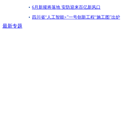
6月新规将落地 安防迎来百亿新风口
四川省“人工智能+”一号创新工程“施工图”出炉
最新专题