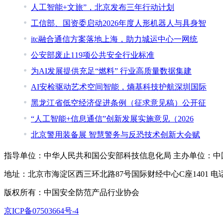
人工智能+文旅”，北京发布三年行动计划
工信部、国资委启动2026年度人形机器人与具身智
itc融合通信方案落地上海，助力城运中心一网统
公安部废止119项公共安全行业标准
为AI发展提供充足“燃料” 行业高质量数据集建
AI安检驱动艺术空间智能，熵基科技护航深圳国际
黑龙江省低空经济促进条例（征求意见稿）公开征
“人工智能+信息通信”创新发展实施意见（2026
北京警用装备展 智慧警务与反恐技术创新大会赋
指导单位：中华人民共和国公安部科技信息化局 主办单位：中
地址：北京市海淀区西三环北路87号国际财经中心C座1401 电话：010-6
版权所有：中国安全防范产品行业协会
京ICP备07503664号-4