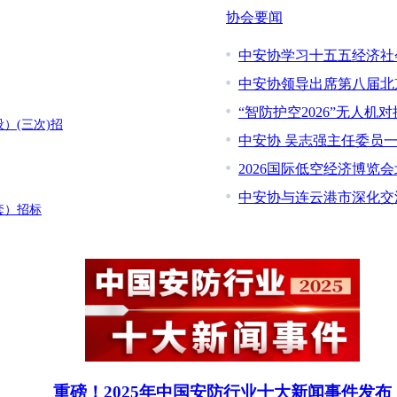
协会要闻
中安协学习十五五经济社
中安协领导出席第八届北
“智防护空2026”无人机
）(三次)招
中安协 吴志强主任委员
2026国际低空经济博览
中安协与连云港市深化交
套）招标
重磅！2025年中国安防行业十大新闻事件发布