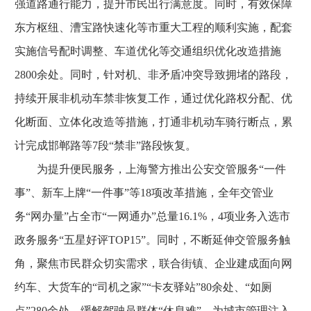
强道路通行能力，提升市民出行满意度。同时，有效保障
东方枢纽、漕宝路快速化等市重大工程的顺利实施，配套
实施信号配时调整、车道优化等交通组织优化改造措施
2800余处。同时，针对机、非矛盾冲突导致拥堵的路段，
持续开展非机动车禁非恢复工作，通过优化路权分配、优
化断面、立体化改造等措施，打通非机动车骑行断点，累
计完成邯郸路等7段“禁非”路段恢复。
为提升便民服务，上海警方推出公安交管服务“一件
事”、新车上牌“一件事”等18项改革措施，全年交管业
务“网办量”占全市“一网通办”总量16.1%，4项业务入选市
政务服务“五星好评TOP15”。同时，不断延伸交管服务触
角，聚焦市民群众切实需求，联合街镇、企业建成面向网
约车、大货车的“司机之家”“卡友驿站”80余处、“如厕
点”280余处，缓解驾驶员群体“休息难”，为城市管理注入