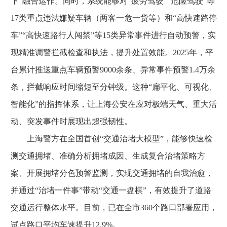
下”融合运作。同时，系统能够对“疲劳驾驶”“危险驾驶”等
17类重点违法嫌疑车辆（两客一危一货等）和“高快速路停
车”“高快速路行人闯禁”等15类异常事件进行自动预警，实
现精准调警拦截检查和执法，提升处置效能。2025年，平
台累计推送重点车辆预警9000余条、异常事件预警1.4万余
条，拦截响应时间缩短至分钟级。这种“扁平化、可视化、
智能化”的指挥体系，让上海公安在应对极端天气、重大活
动、突发事件时展现出超强韧性。
上海警方在全国首创“交通治堵大模型”，能够快速检
测交通拥堵、准确分析拥堵成因、生成复合治堵策略方
案、开展拥堵分色预警监测，实现交通拥堵的自我治愈，
并通过“治堵一件事”带动“交通一盘棋”，有效提升了道路
交通运行整体水平。目前，已在全市360个路口部署应用，
试点路口平均车速提升12.9%。