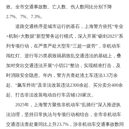
效。全市交通事故数、亡人数、伤人数同比分别下降
2.7%、7%、7.3%。
道路交通秩序是城市运行的基石，上海警方依托“专业
+机制+大数据”新型警务运行模式，深入开展“砺剑2025”系
列专项行动，在严查严处大型车“三超一疲劳”，非机动车
闯红灯、逆行等25类易致祸易致乱交通违法的基础上，叠
加对突出交通违法开展“小切口”整治，实现精准打击，及
时消除安全隐患。年内，警方共查处渣土车违法3.3万余
起、“飙车炸街”及非法改装违法2300余起、买分卖分400余
起、打击非法改装电动自行车店铺120家次。
2025年，上海警方聚焦非机动车“乱骑行”深入推进执
法治理，坚持日常执法与专项行动相结合，全市非机动车
交通违法查处量同比上升23.7%，涉非机动车交通事故数同