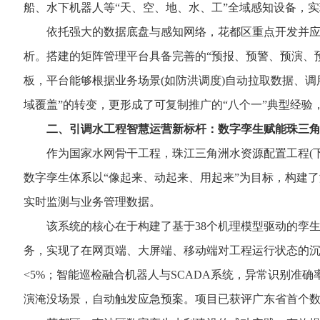
船、水下机器人等“天、空、地、水、工”全域感知设备，实
依托强大的数据底盘与感知网络，花都区重点开发并应用了洪
析。搭建的矩阵管理平台具备完善的“预报、预警、预演、
板，平台能够根据业务场景(如防洪调度)自动拉取数据、调
域覆盖”的转变，更形成了可复制推广的“八个一”典型经验
二、引调水工程智慧运营新标杆：数字孪生赋能珠三
作为国家水网骨干工程，珠江三角洲水资源配置工程(下称
数字孪生体系以“像起来、动起来、用起来”为目标，构建了涵
实时监测与业务管理数据。
该系统的核心在于构建了基于38个机理模型驱动的孪生体，
务，实现了在网页端、大屏端、移动端对工程运行状态的沉
<5%；智能巡检融合机器人与SCADA系统，异常识别准确
演淹没场景，自动触发应急预案。项目已获评广东省首个数字