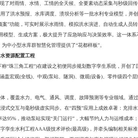
现了对雨情、水情、工情的全天候、全要素动态采集与秒级回传(延
水预报、水库调度、溃坝分析等一批水利专业模型，并创新引入A
预案”功能，可实时展示水雨情、模拟洪水演进、自动生成人员转
用模型、生成方案，极大提升了应急响应与决策效率。这一体系不仅
，为中小型水库群智慧化管理提供了“花都样板”。
角水资源配置工程
“珠三角工程”)在建设之初便同步规划数字孪生系统，开创了国
盖宏观(全线)、中观(泵站、隧洞)、微观(设备)、零件级四个层
覆盖水力、电气、通风、调度、故障预测等专业领域。通过“数据
浸式交互与毫秒级虚实同步。在“四预”应用上成效卓著：充排
率达95%，推动泵站实现“关门运行”，大幅节约人力与运维成本
孪生水利工程AAA级技术评价(最高级)，并牵头编制相关标准