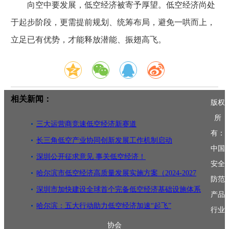
向空中要发展，低空经济被寄予厚望。低空经济尚处
于起步阶段，更需提前规划、统筹布局，避免一哄而上，
立足已有优势，才能释放潜能、振翅高飞。
相关新闻：
版权
所
三大运营商竞速低空经济新赛道
有：
长三角低空产业协同创新发展工作机制启动
中国
深圳公开征求意见 事关低空经济！
安全
哈尔滨市低空经济高质量发展实施方案（2024-2027
防范
年）
深圳市加快建设全球首个完备低空经济基础设施体系
产品
哈尔滨：五大行动助力低空经济加速“起飞”
行业
协会