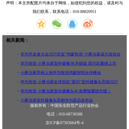
声明：本文所配图片均来自于网络，如侵犯到您的权益，请及时与
我们联系，联系电话：010-88820951
相关新闻：
华为开发者大会2025官宣“鸿蒙智选”小豚当家成为首批合
作伙伴
华为智选 小豚当家室外摄像3K升级版 星闪款重磅上市
小豚当家亮相上海华为智选鸿蒙智联伙伴峰会
华为智选 小豚当家全球首款“星闪”室外摄像头亮相2025
国际星闪
华为智选 小豚当家室外摄像头4G免费版重磅升级！
小豚当家室外摄像头亮相华为新品发布会
版权所有：中国安全防范产品行业协会
电话：010-68730588
京ICP备07503664号-4