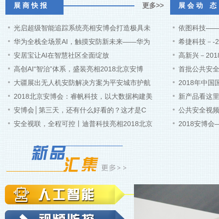
展 商 快 报
更多>>
展 会 动 态
光启超级智能追踪系统亮相安博会打造极具未
依图科技——
华为全栈全场景AI，触摸安防新未来——华为
希捷科技－-
安居宝让AI在智慧社区全面绽放
高新兴－20
高创AI“智治”体系，盛装亮相2018北京安博
首批公共安全
大疆展出无人机安防解决方案为平安城市护航
2018年中
2018北京安博会：睿帆科技，以大数据构建美
新产品看这里
安博会│第三天，还有什么好看的？这才是C
公共安全视
安全视联，全程可控丨迪普科技亮相2018北京
2018安博