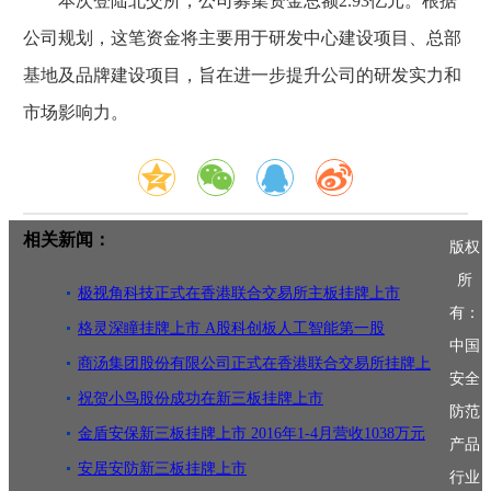
本次登陆北交所，公司募集资金总额2.93亿元。根据
公司规划，这笔资金将主要用于研发中心建设项目、总部
基地及品牌建设项目，旨在进一步提升公司的研发实力和
市场影响力。
相关新闻：
版权
所
极视角科技正式在香港联合交易所主板挂牌上市
有：
格灵深瞳挂牌上市 A股科创板人工智能第一股
中国
商汤集团股份有限公司正式在香港联合交易所挂牌上
安全
市
祝贺小鸟股份成功在新三板挂牌上市
防范
金盾安保新三板挂牌上市 2016年1-4月营收1038万元
产品
安居安防新三板挂牌上市
行业